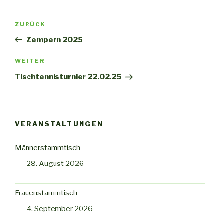
Beitragsnavigation
Vorheriger
ZURÜCK
Beitrag
Zempern 2025
Nächster
WEITER
Beitrag
Tischtennisturnier 22.02.25
VERANSTALTUNGEN
Männerstammtisch
28. August 2026
Frauenstammtisch
4. September 2026