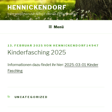
Zum
HENNICKENDORF
Inhalt
Informationen zur Arbeit deines Ortsvereines
springen
Menü
VERÖFFENTLICHT
13. FEBRUAR 2025
VON
HENNICKENDORF14947
AM
Kinderfasching 2025
Informationen dazu findet ihr hier:
2025-03-01 Kinder
Fasching
KATEGORIEN
UNCATEGORIZED