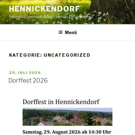
Zum
HENNICKENDORF
Inhalt
Informationen zur Arbeit deines Ortsvereines
springen
Menü
KATEGORIE:
UNCATEGORIZED
VERÖFFENTLICHT
29. JULI 2026
AM
Dorffest 2026