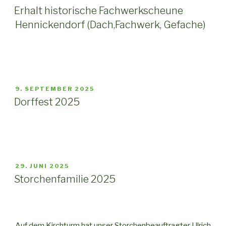
AM
Erhalt historische Fachwerkscheune
Hennickendorf (Dach,Fachwerk, Gefache)
VERÖFFENTLICHT
9. SEPTEMBER 2025
AM
Dorffest 2025
VERÖFFENTLICHT
29. JUNI 2025
AM
Storchenfamilie 2025
Auf dem Kirchturm hat unser Storchenbeauftragter Ulrich