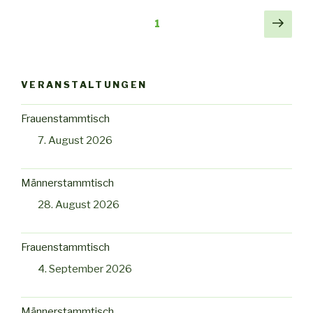
Seitennummerierung
Näch
Seite
1
Seit
der
Beiträge
VERANSTALTUNGEN
Frauenstammtisch
7. August 2026
Männerstammtisch
28. August 2026
Frauenstammtisch
4. September 2026
Männerstammtisch