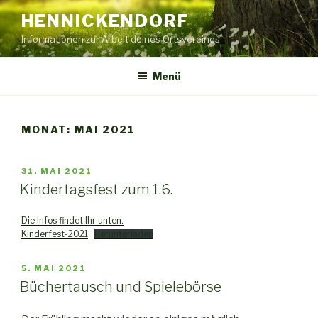
Zum
HENNICKENDORF
Inhalt
Informationen zur Arbeit deines Ortsvereines
springen
Menü
MONAT:
MAI 2021
VERÖFFENTLICHT
31. MAI 2021
AM
Kindertagsfest zum 1.6.
Die Infos findet Ihr unten.
Kinderfest-2021
Herunterladen
VERÖFFENTLICHT
5. MAI 2021
AM
Büchertausch und Spielebörse