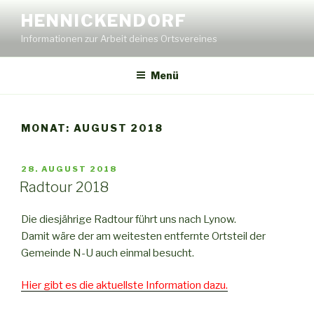
Zum
HENNICKENDORF
Inhalt
Informationen zur Arbeit deines Ortsvereines
springen
Menü
MONAT:
AUGUST 2018
VERÖFFENTLICHT
28. AUGUST 2018
AM
Radtour 2018
Die diesjährige Radtour führt uns nach Lynow.
Damit wäre der am weitesten entfernte Ortsteil der
Gemeinde N-U auch einmal besucht.
Hier gibt es die aktuellste Information dazu.