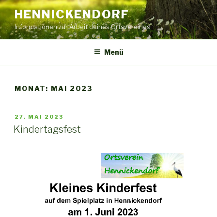
Zum
HENNICKENDORF
Inhalt
Informationen zur Arbeit deines Ortsvereines
springen
Menü
MONAT:
MAI 2023
VERÖFFENTLICHT
27. MAI 2023
AM
Kindertagsfest