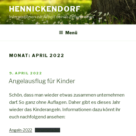
Zum
HENNICKENDORF
Inhalt
Informationen zur Arbeit deines Ortsvereines
springen
Menü
MONAT:
APRIL 2022
VERÖFFENTLICHT
9. APRIL 2022
AM
Angelausflug für Kinder
Schön, dass man wieder etwas zusammen unternehmen
darf. So ganz ohne Auflagen. Daher gibt es dieses Jahr
wieder das Kinderangeln. Informationen dazu könnt ihr
euch nachfolgend ansehen:
Angeln-2022
Herunterladen