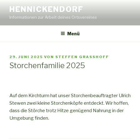
Zum
HENNICKENDORF
Inhalt
Informationen zur Arbeit deines Ortsvereines
springen
Menü
VERÖFFENTLICHT
29. JUNI 2025
VON
STEFFEN GRASSHOFF
AM
Storchenfamilie 2025
Auf dem Kirchturm hat unser Storchenbeauftragter Ulrich
Stewen zwei kleine Storchenköpfe entdeckt. Wir hoffen,
dass die Störche trotz Hitze genügend Nahrung in der
Umgebung finden.