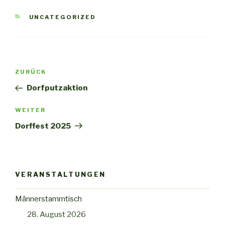
KATEGORIEN
UNCATEGORIZED
Beitragsnavigation
Vorheriger
ZURÜCK
Beitrag
Dorfputzaktion
Nächster
WEITER
Beitrag
Dorffest 2025
VERANSTALTUNGEN
Männerstammtisch
28. August 2026