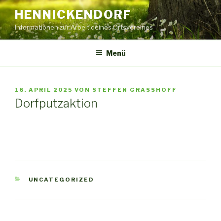
Zum
HENNICKENDORF
Inhalt
Informationen zur Arbeit deines Ortsvereines
springen
Menü
VERÖFFENTLICHT
16. APRIL 2025
VON
STEFFEN GRASSHOFF
AM
Dorfputzaktion
KATEGORIEN
UNCATEGORIZED