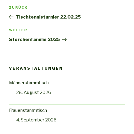
Beitragsnavigation
Vorheriger
ZURÜCK
Beitrag
Tischtennisturnier 22.02.25
Nächster
WEITER
Beitrag
Storchenfamilie 2025
VERANSTALTUNGEN
Männerstammtisch
28. August 2026
Frauenstammtisch
4. September 2026