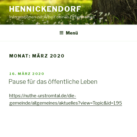
Zum
HENNICKENDORF
Inhalt
Informationen zur Arbeit deines Ortsvereines
springen
Menü
MONAT:
MÄRZ 2020
VERÖFFENTLICHT
16. MÄRZ 2020
AM
Pause für das öffentliche Leben
https://nuthe-urstromtal.de/die-
gemeinde/allgemeines/aktuelles?view=Topic&id=195